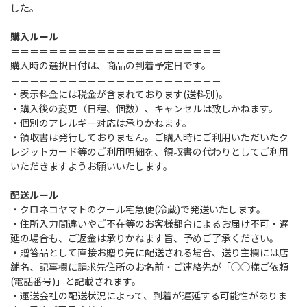
した。
購入ルール
＝＝＝＝＝＝＝＝＝＝＝＝＝＝＝＝＝＝＝＝＝＝
購入時の選択日付は、商品の到着予定日です。
＝＝＝＝＝＝＝＝＝＝＝＝＝＝＝＝＝＝＝＝＝＝
・表示料金には税金が含まれております(送料別)。
・購入後の変更（日程、個数）、キャンセルは致しかねます。
・個別のアレルギー対応は承りかねます。
・領収書は発行しておりません。ご購入時にご利用いただいたク
レジットカード等のご利用明細を、領収書の代わりとしてご利用
いただきますようお願いいたします。
配送ルール
・クロネコヤマトのクール宅急便(冷蔵)で発送いたします。
・住所入力間違いやご不在等のお客様都合によるお届け不可・遅
延の場合も、ご返金は承りかねます旨、予めご了承ください。
・贈答品として直接お贈り先に配送される場合、送り主欄には店
舗名、記事欄に請求先住所のお名前・ご連絡先が「◯◯様ご依頼
(電話番号)」と記載されます。
・運送会社の配送状況によって、到着が遅延する可能性がありま