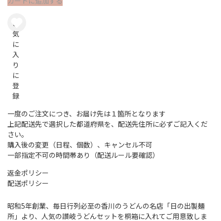
カートに追加する
う
う
ど
ど
お
気
ん
ん
に
セ
セ
入
ッ
ッ
り
ト
ト
に
登
桐
桐
録
箱
箱
一度のご注文につき、お届け先は１箇所となります
入
入
上記配送先で選択した都道府県を、配送先住所に必ずご記入くだ
の
の
さい。
数
数
購入後の変更（日程、個数）、キャンセル不可
量
量
一部指定不可の時間帯あり（配送ルール要確認）
を
を
返金ポリシー
減
増
配送ポリシー
ら
や
昭和5年創業、毎日行列必至の香川のうどんの名店「日の出製麺
す
す
所」より、人気の讃岐うどんセットを桐箱に入れてご用意致しま