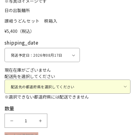
※写真はイメージです
(1)
日の出製麺所
を
開
讃岐うどんセット 桐箱入
く
¥5,400
（税込）
shipping_date
現在在庫がございません
配送先
を選択してください
※選択できない都道府県には配送できません
数量
讃
讃
岐
岐