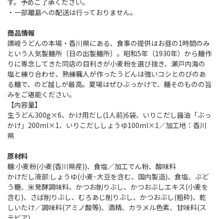
す。予めご了承ください。
・一部離島への配送は行っておりません。
商品情報
讃岐うどんの本場・香川県にある、食事の提供はお昼の1時間のみ
という人気製麺所〔日の出製麺所〕。昭和5年（1930年）から麺作
りに専念してきた同店の目利きが小麦粉を選び抜き、瀬戸内海の
塩と練り合わせ、熟練職人が作ったうどんは強いコシとのびのあ
る麺で、のど越しが最高。夏場はぜひぶっかけで、麺そのものの旨
みをご堪能ください。
【内容量】
生うどん300g×6、かけ用だし(1人前)6袋、いりこだし醤油「ぶっ
かけ」200ml×1、いりこだししょうゆ100ml×1／加工地：香川
県
原材料
麺:小麦粉(小麦(香川県産))、食塩／加工でん粉、酸味料
かけだし液部:しょうゆ(小麦･大豆を含む、国内製造)、食塩、ぶど
う糖、米発酵調味料、かつお削りぶし、かつおぶしエキス(小麦を
含む)、さば削りぶし、むろあじ削りぶし、かつおぶし(粗砕)、乾
しいたけ／調味料(アミノ酸等)、酒精、カラメル色素、甘味料(ス
テビア)