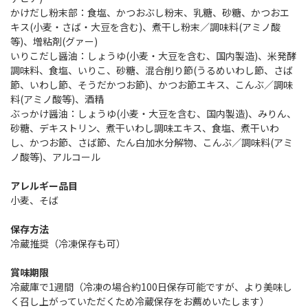
かけだし粉末部：食塩、かつおぶし粉末、乳糖、砂糖、かつおエ
キス(小麦・さば・大豆を含む)、煮干し粉末／調味料(アミノ酸
等)、増粘剤(グァー)
いりこだし醤油：しょうゆ(小麦・大豆を含む、国内製造)、米発酵
調味料、食塩、いりこ、砂糖、混合削り節(うるめいわし節、さば
節、いわし節、そうだかつお節)、かつお節エキス、こんぶ／調味
料(アミノ酸等)、酒精
ぶっかけ醤油：しょうゆ(小麦・大豆を含む、国内製造)、みりん、
砂糖、デキストリン、煮干いわし調味エキス、食塩、煮干いわ
し、かつお節、さば節、たん白加水分解物、こんぶ／調味料(アミ
ノ酸等)、アルコール
アレルギー品目
小麦、そば
保存方法
冷蔵推奨（冷凍保存も可）
賞味期限
冷蔵庫で1週間（冷凍の場合約100日保存可能ですが、より美味し
く召し上がっていただくため冷蔵保存をお薦めいたします）