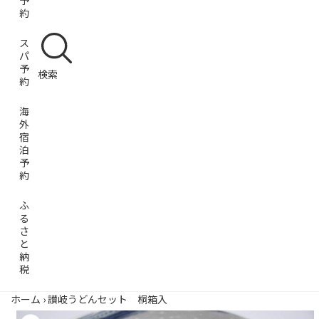
予
約
ス
パ
予
検索
約
海
外
宿
泊
予
約
ふ
る
さ
と
納
税
ホーム
›
讃岐うどんセット 桐箱入
商品情