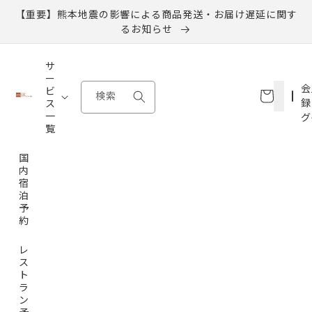
コンテ
【重要】熊本地震の影響による商品発送・お届け遅延に関す
ンツに
進む
るお知らせ
サ
ー
カ
会
ビ
ー
検索
録
ス
ト
一
グ
覧
国
内
宿
泊
予
約
レ
ス
ト
ラ
ン