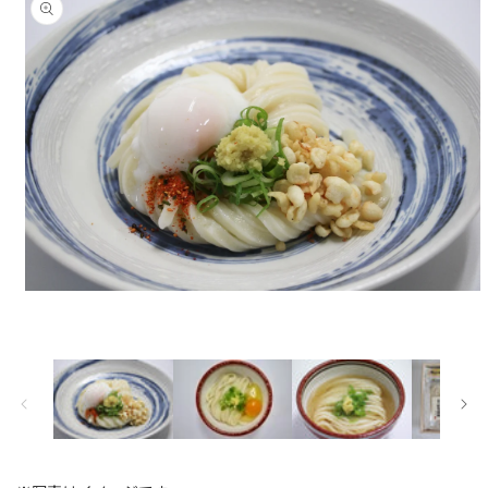
報にス
キップ
モ
ー
ダ
ル
で
メ
デ
ィ
ア