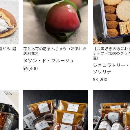
塩どら･酪
苺と木苺の葛まんじゅう（冷凍）※
【お酒好きの方にお
送料無料
ティフ・塩味のクッ
温）
販
メゾン・ド・フルージュ
販
ショコラトリー・
売
¥5,400
売
ソリリテ
元:
元:
¥3,200