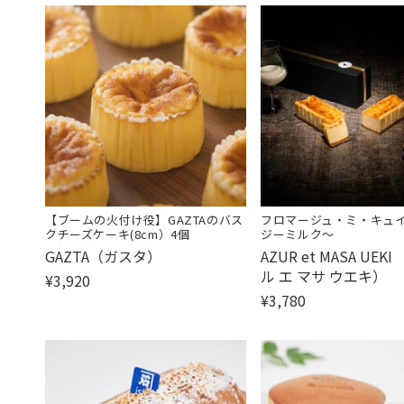
【ブームの火付け役】GAZTAのバス
フロマージュ・ミ・キュイ
クチーズケーキ(8cm）4個
ジーミルク〜
販
販
GAZTA（ガスタ）
AZUR et MASA UEK
売
売
ル エ マサ ウエキ）
¥3,920
元:
元:
¥3,780