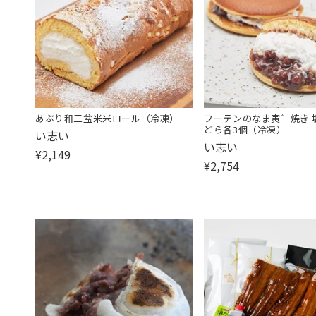
あぶり和三盆米米ロール（冷凍）
フーテンのなま寅゛焼き 
どら各3個（冷凍）
販
い志い
販
い志い
売
¥2,149
売
元:
¥2,754
元: