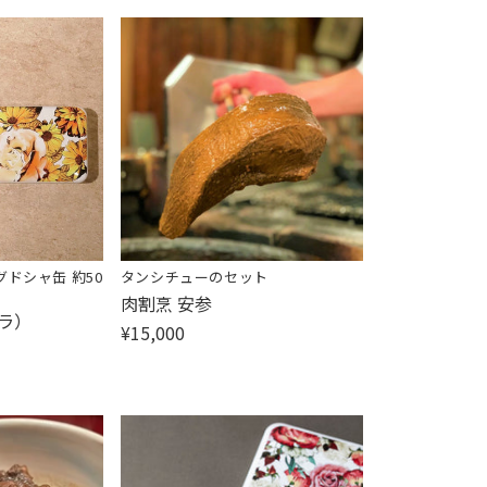
ドシャ缶 約50
タンシチューのセット
販
肉割烹 安参
フラ）
売
¥15,000
元: