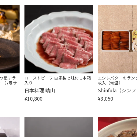
つ星アラ
ローストビーフ 自家製七味付 1本箱
エシレバターのラング
 （7号サ
入り
枚入（常温）
販
販
日本料理 晴山
Shinfula（シン
売
売
¥10,800
¥3,050
元:
元: