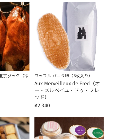
 北京ダック（冷
ワッフル バニラ味（6枚入り）
販
Aux Merveilleux de Fred（オ
売
ー・メルベイユ・ドゥ・フレ
元:
ッド）
¥2,340