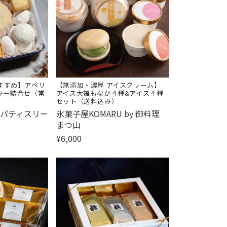
すすめ】アペリ
【無添加・濃厚 アイスクリーム】
キー詰合せ（常
アイス大福もなか４種&アイス４種
セット（送料込み）
販
パティスリー
氷菓子屋KOMARU by 御料理
売
まつ山
元:
¥6,000