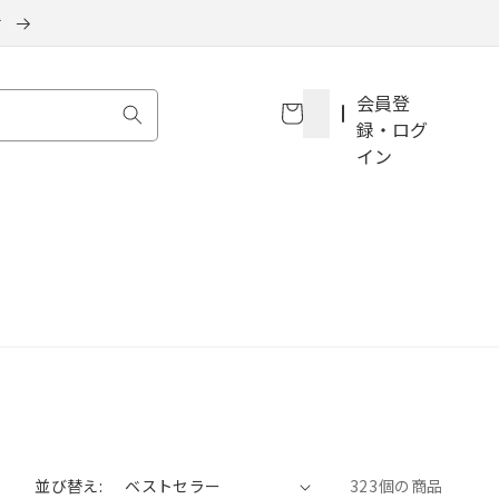
せ
カ
会員登
ー
録・ログ
ト
イン
並び替え:
323個の商品