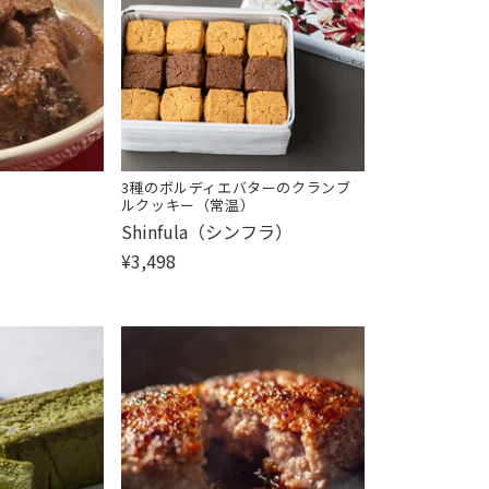
3種のボルディエバターのクランブ
ルクッキー（常温）
販
Shinfula（シンフラ）
売
¥3,498
元: