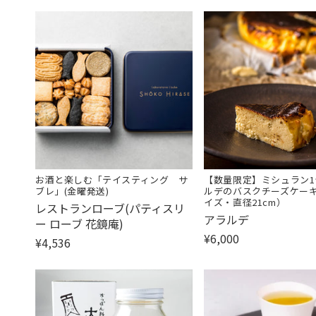
お酒と楽しむ「テイスティング サ
【数量限定】ミシュラン1
ブレ」(金曜発送)
ルデのバスクチーズケーキ
イズ・直径21cm）
販
レストランローブ(パティスリ
販
アラルデ
売
ー ローブ 花鏡庵)
売
元:
¥6,000
¥4,536
元: