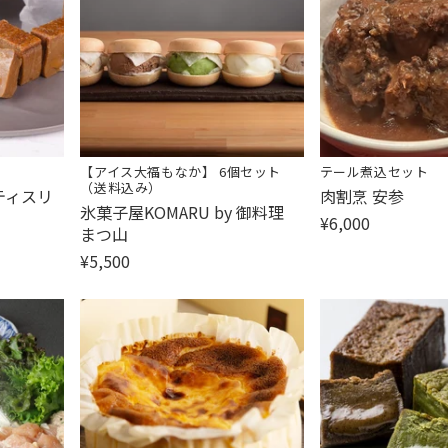
【アイス大福もなか】 6個セット
テール煮込セット
（送料込み）
販
ティスリ
肉割烹 安参
販
氷菓子屋KOMARU by 御料理
売
¥6,000
売
まつ山
元:
元:
¥5,500