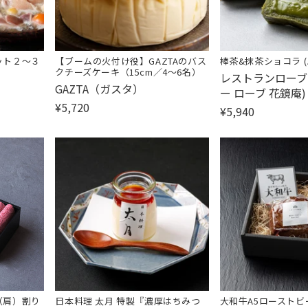
ット２～３
【ブームの火付け役】GAZTAのバス
棒茶&抹茶ショコラ 
クチーズケーキ（15cm／4～6名）
販
レストランローブ
販
GAZTA（ガスタ）
売
ー ローブ 花鏡庵)
売
¥5,720
元:
¥5,940
元:
（肩）割り
日本料理 太月 特製『濃厚はちみつ
大和牛A5ローストビー