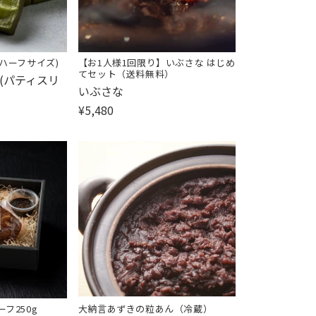
(ハーフサイズ)
【お1人様1回限り】いぶさな はじめ
てセット（送料無料）
(パティスリ
販
いぶさな
売
¥5,480
元:
フ250g
大納言あずきの粒あん（冷蔵）