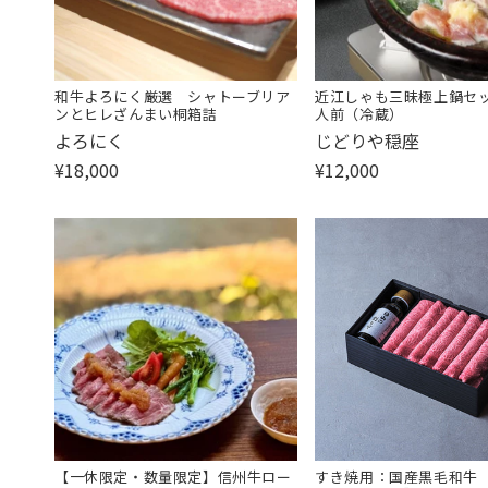
和牛よろにく厳選 シャトーブリア
近江しゃも三昧極上鍋セ
ンとヒレざんまい桐箱詰
人前（冷蔵）
販
販
よろにく
じどりや穏座
売
売
¥18,000
¥12,000
元:
元:
【一休限定・数量限定】信州牛ロー
すき焼用：国産黒毛和牛