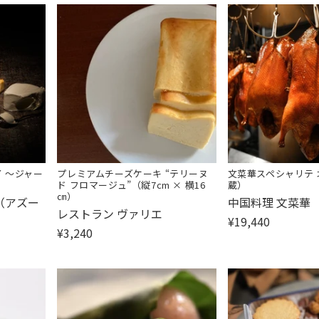
 〜ジャー
プレミアムチーズケーキ “テリーヌ
文菜華スペシャリテ
ド フロマージュ”（縦7cm × 横16
蔵）
㎝）
販
I （アズー
中国料理 文菜華
販
レストラン ヴァリエ
売
¥19,440
売
¥3,240
元:
元: