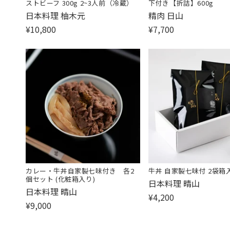
ストビーフ 300g 2~3人前（冷蔵）
下付き【折詰】600g
販
販
日本料理 柚木元
精肉 日山
売
売
¥10,800
¥7,700
元:
元:
カレー・牛丼自家製七味付き 各2
牛丼 自家製七味付 2袋箱
個セット (化粧箱入り)
販
日本料理 晴山
販
日本料理 晴山
売
¥4,200
売
¥9,000
元:
元: