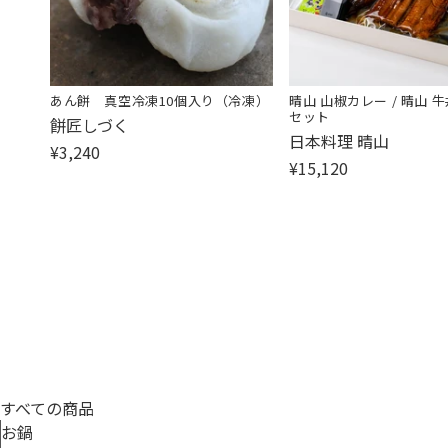
あん餅 真空冷凍10個入り（冷凍）
晴山 山椒カレー / 晴山 牛
セット
販
餅匠しづく
販
日本料理 晴山
売
¥3,240
売
元:
¥15,120
元:
すべての商品
お鍋