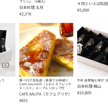
プリン』（4個入）
販
＃肉といえば松田
販
日本料理 太月
売
¥5,000
売
¥2,376
元:
元:
入り
食べログ百名店・新宿で30年続く
牛丼 自家製七味付 
CAFE AALIYAの「ふわとろフレンチ
販
日本料理 晴山
トースト」メープルシロップ付
売
¥10,800
販
CAFE AALIYA（カフェアリヤ）
元:
売
¥831
元: