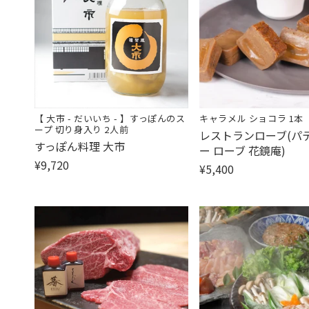
【 大市 - だいいち - 】すっぽんのス
キャラメル ショコラ 1本
ープ 切り身入り 2人前
販
レストランローブ(パ
販
すっぽん料理 大市
売
ー ローブ 花鏡庵)
売
¥9,720
元:
¥5,400
元: