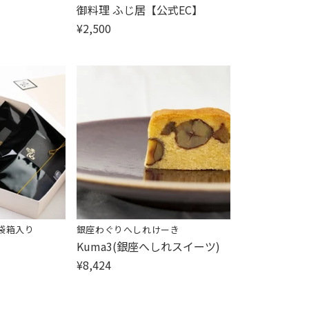
販
御料理 ふじ居【公式EC】
売
¥2,500
元:
5袋箱入り
銀座わぐりへしれけーき
販
Kuma3(銀座へしれスイーツ)
売
¥8,424
元: