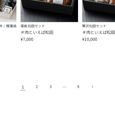
丼 / 鰻蒲焼
堪能松田セット
贅沢松田セット
販
販
＃肉といえば松田
＃肉といえば松田
売
売
¥7,000
¥10,000
元:
元:
1
…
2
3
9